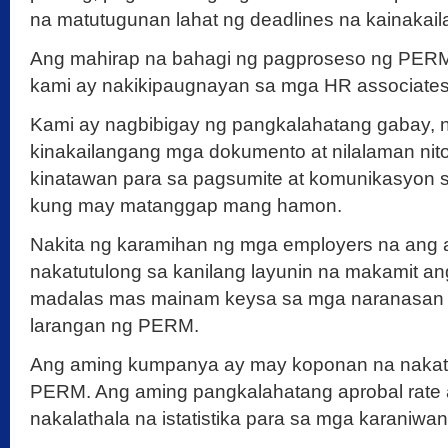
na matutugunan lahat ng deadlines na kainakai
Ang mahirap na bahagi ng pagproseso ng PERM
kami ay nakikipaugnayan sa mga HR associates
Kami ay nagbibigay ng pangkalahatang gabay,
kinakailangang mga dokumento at nilalaman nito,
kinatawan para sa pagsumite at komunikasyon 
kung may matanggap mang hamon.
Nakita ng karamihan ng mga employers na ang 
nakatutulong sa kanilang layunin na makamit a
madalas mas mainam keysa sa mga naranasan n
larangan ng PERM.
Ang aming kumpanya ay may koponan na nakat
PERM. Ang aming pangkalahatang aprobal rate a
nakalathala na istatistika para sa mga karaniw