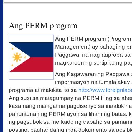
Ang PERM program
Ang PERM program (Program 
Management) ay bahagi ng p
Paggawa, na nag-aaproba sa
magkaroon ng sertipiko ng pa
Ang Kagawaran ng Paggawa a
impormasyon na tumatalakay
programa at makikita ito sa
http://www.foreignlab
Ang susi sa matagumpay na PERM filing sa ahe
kasamang maingat na pagdisenyo sa inaalok n
panuntunan ng PERM ayon sa liham ng batas, 
ng pagsubok sa merkado ng trabaho sa pamamag
posting, paghanda ng mga dokumento sa posiblen